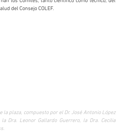
n los Comités, tanto científico como técnico, del 
Salud del Consejo COLEF. 
de la plaza, compuesto por el Dr. José Antonio López 
la Dra. Leonor Gallardo Guerrero, la Dra. Cecilia 
s.