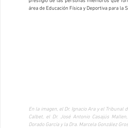
prestigio de las personas miembros que forma
área de Educación Física y Deportiva para la 
En la imagen, el Dr. Ignacio Ara y el Tribunal 
Calbet, el Dr. José Antonio Casajús Mallen, 
Dorado García y la Dra. Marcela González Gros