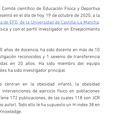
 Comité científico de Educación Física y Deportiva 
(EFD) para la Salud del Consejo COLEF, se presentó en el día de hoy, 19 de octubre de 2020, a la 
ea de EFD, de la Universidad de Castilla-La Mancha
, 
sica y con el perfil investigador en Envejecimiento 
 20 años de docencia, ha sido docente en más de 10 
stigación reconocidos y 1 sexenio de transferencia 
igidas en 20 años. Ha sido miembro del equipo 
les ha sido investigador principal. 
e centran en la obesidad infantil, la obesidad 
intervenciones de ejercicio físico en poblaciones 
 Tiene 172 publicaciones, de las cuales 118 son JCR 
 autor). Todo ello le ha supuesto un H-index 38 en 
 Knowledge.