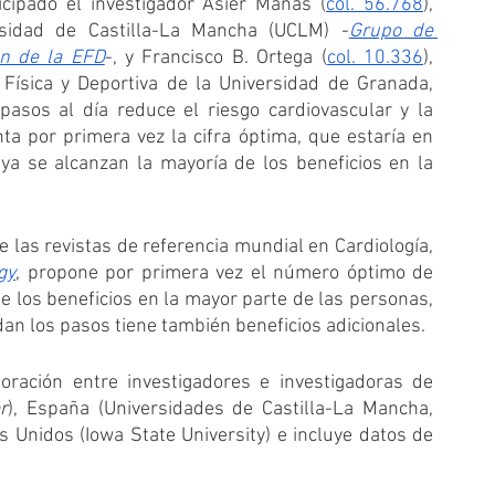
icipado el investigador Asier Mañas (
col. 56.768
), 
sidad de Castilla-La Mancha (UCLM) -
Grupo de 
ón de la EFD
-, y Francisco B. Ortega (
col. 10.336
), 
Física y Deportiva de la Universidad de Granada, 
sos al día reduce el riesgo cardiovascular y la 
a por primera vez la cifra óptima, que estaría en 
a se alcanzan la mayoría de los beneficios en la 
El estudio, publicado recientemente en una de las revistas de referencia mundial en Cardiología, 
gy
, propone por primera vez el número óptimo de 
e los beneficios en la mayor parte de las personas, 
an los pasos tiene también beneficios adicionales. 
oración entre investigadores e investigadoras de 
r
), España (Universidades de Castilla-La Mancha, 
Unidos (Iowa State University) e incluye datos de 