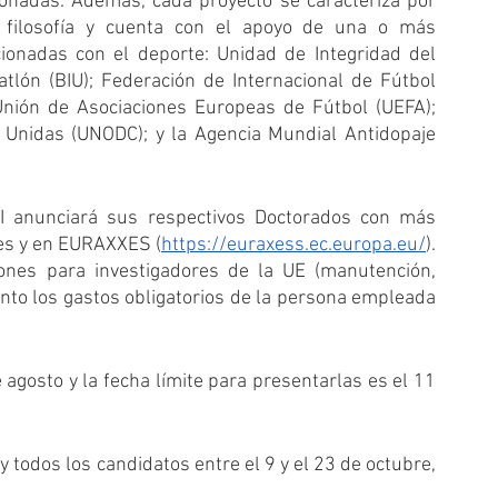
onadas. Además, cada proyecto se caracteriza por 
a filosofía y cuenta con el apoyo de una o más 
cionadas con el deporte: Unidad de Integridad del 
atlón (BIU); Federación de Internacional de Fútbol 
 Unión de Asociaciones Europeas de Fútbol (UEFA); 
 Unidas (UNODC); y la Agencia Mundial Antidopaje 
I anunciará sus respectivos Doctorados con más 
des y en EURAXXES (
https://euraxess.ec.europa.eu/
). 
iones para investigadores de la UE (manutención, 
tanto los gastos obligatorios de la persona empleada 
agosto y la fecha límite para presentarlas es el 11 
.
 todos los candidatos entre el 9 y el 23 de octubre, 