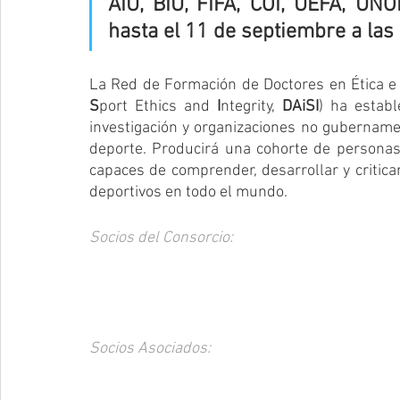
AIU, BIU, FIFA, COI, UEFA, UN
hasta el 11 de septiembre a las 
La Red de Formación de Doctores en Ética e 
S
port Ethics and 
I
ntegrity, 
DAiSI
) ha establ
investigación y organizaciones no gubernament
deporte. Producirá una cohorte de personas
capaces de comprender, desarrollar y criticar
deportivos en todo el mundo. 
Socios del Consorcio:
Socios Asociados: