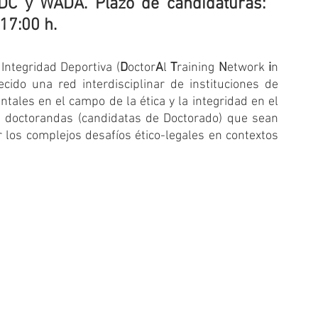
ODC y WADA. Plazo de candidaturas: 
17:00 h. 
Integridad Deportiva (
D
octor
A
l 
T
raining 
N
etwork 
i
n 
ecido una red interdisciplinar de instituciones de 
ales en el campo de la ética y la integridad en el 
 doctorandas (candidatas de Doctorado) que sean 
 los complejos desafíos ético-legales en contextos 