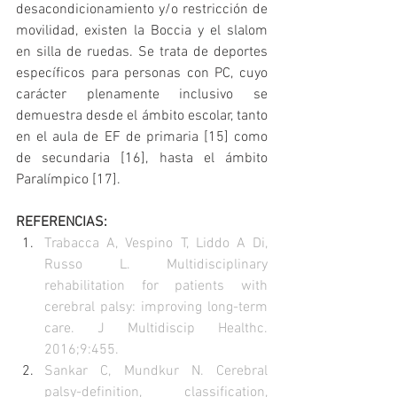
desacondicionamiento y/o restricción de 
movilidad, existen la Boccia y el slalom 
en silla de ruedas. Se trata de deportes 
específicos para personas con PC, cuyo 
carácter plenamente inclusivo se 
demuestra desde el ámbito escolar, tanto 
en el aula de EF de primaria [15] como 
de secundaria [16], hasta el ámbito 
Paralímpico [17].
REFERENCIAS:
Trabacca A, Vespino T, Liddo A Di, 
Russo L. Multidisciplinary 
rehabilitation for patients with 
cerebral palsy: improving long-term 
care. J Multidiscip Healthc. 
2016;9:455. 
Sankar C, Mundkur N. Cerebral 
palsy-definition, classification, 