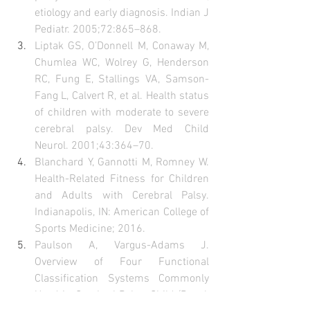
etiology and early diagnosis. Indian J 
Pediatr. 2005;72:865–868. 
Liptak GS, O’Donnell M, Conaway M, 
Chumlea WC, Wolrey G, Henderson 
RC, Fung E, Stallings VA, Samson-
Fang L, Calvert R, et al. Health status 
of children with moderate to severe 
cerebral palsy. Dev Med Child 
Neurol. 2001;43:364–70. 
Blanchard Y, Gannotti M, Romney W. 
Health-Related Fitness for Children 
and Adults with Cerebral Palsy. 
Indianapolis, IN: American College of 
Sports Medicine; 2016. 
Paulson A, Vargus-Adams J. 
Overview of Four Functional 
Classification Systems Commonly 
Used in Cerebral Palsy. Child (Basel, 