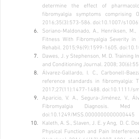
determine the effect of pharmacolo
fibromyalgia symptoms comprising OM
2016;35(3):573-586. doi:10.1007/s1006
Soriano-Maldonado, A., Henriksen, M., S
Fitness With Fibromyalgia Severity i
Rehabil. 2015;96(9):1599-1605. doi:10.1
Dawes, J. y Stephenson, M. D. Training I
and Conditioning Journal. 2008; 30(6):
Álvarez-Gallardo, I. C., Carbonell-Baez
reference standards in fibromyalgia: 
2017;27(11):1477-1488. doi:10.1111/sm
Aparicio, V. A., Segura-Jiménez, V., Álv
Fibromyalgia Diagnosis. Med 
doi:10.1249/MSS.0000000000000445  
Kaleth, A. S., Slaven, J. E. y Ang,  D. C.
Physical Function and Pain Interference