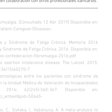
 en colaboración con otros profesionales sanitarios.
American College of Rheumatology. Fibromyalgia. [Consultado 12 Abr 2019] Disponible en: 
atient-Caregiver/Diseases-
ia y Síndrome de Fatiga Crónica. Memoria 2016 
Confederación Nacional de Fibromialgia y Síndrome de Fatiga Crónica. 2016. Disponible en: 
mo-confederacion-fibromialgia-2016.pdf
 exertion intolerance disease. The Lancet. 2015; 
736(15)60270-7  
emiológicas entre los pacientes con síndrome de 
en la Unidad Médica de Valoración de Incapacidades 
de Madrid. Med. segur. trab. 2016; 62(245):360-367. Disponible en: 
=sci_arttext&pid=S0465-
, C., Siafaka, I., Vadalouca, A. A meta-analysis to 