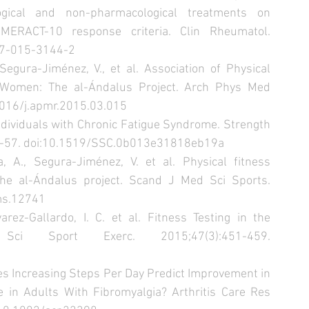
gical and non-pharmacological treatments on 
ERACT-10 response criteria. Clin Rheumatol. 
7-015-3144-2  
egura-Jiménez, V., et al. Association of Physical 
n Women: The al-Ándalus Project. Arch Phys Med 
016/j.apmr.2015.03.015  
ndividuals with Chronic Fatigue Syndrome. Strength 
55-57. doi:10.1519/SSC.0b013e31818eb19a  
a, A., Segura-Jiménez, V. et al. Physical fitness 
The al-Ándalus project. Scand J Med Sci Sports. 
s.12741  
arez-Gallardo, I. C. et al. Fitness Testing in the 
Sci Sport Exerc. 2015;47(3):451-459. 
 Does Increasing Steps Per Day Predict Improvement in 
 in Adults With Fibromyalgia? Arthritis Care Res 