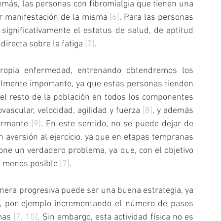
emás, las personas con fibromialgia que tienen una 
r manifestación de la misma 
[6]
. Para las personas 
significativamente el estatus de salud, de aptitud 
 directa sobre la fatiga 
[7]
.
ropia enfermedad, entrenando obtendremos los 
realmente importante, ya que estas personas tienden 
 el resto de la población en todos los componentes 
diovascular, velocidad, agilidad y fuerza 
[8]
, y además 
armante 
[9]
. En este sentido, no se puede dejar de 
aversión al ejercicio, ya que en etapas tempranas 
ne un verdadero problema, ya que, con el objetivo 
o menos posible 
[7]
.
nera progresiva puede ser una buena estrategia, ya 
a, por ejemplo incrementando el número de pasos 
mas 
[7, 10]
. Sin embargo, esta actividad física no es 