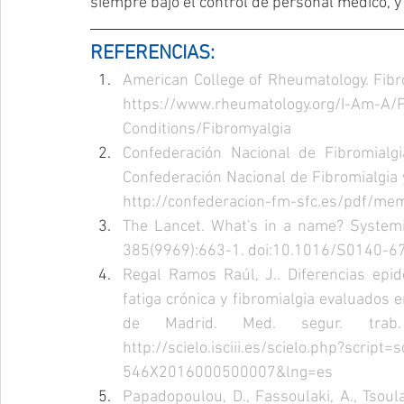
siempre bajo el control de personal médico, y
REFERENCIAS:
https://www.rheumatology.org/I-Am-A/P
Conditions/Fibromyalgia
Confederación Nacional de Fibromialg
http://confederacion-fm-sfc.es/pdf/me
The Lancet. What's in a name? Systemic
385(9969):663-1. doi:10.1016/S0140-6
Regal Ramos Raúl, J.. Diferencias epid
fatiga crónica y fibromialgia evaluados 
http://scielo.isciii.es/scielo.php?script
546X2016000500007&lng=es
Papadopoulou, D., Fassoulaki, A., Tsoulas