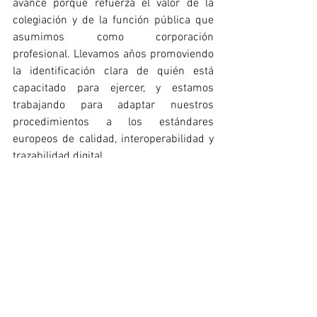
avance porque refuerza el valor de la 
colegiación y de la función pública que 
asumimos como corporación 
profesional. Llevamos años promoviendo 
la identificación clara de quién está 
capacitado para ejercer, y estamos 
trabajando para adaptar nuestros 
procedimientos a los estándares 
europeos de calidad, interoperabilidad y 
trazabilidad digital.
Este nuevo modelo nos interpela 
directamente: debemos seguir 
adaptándonos para actuar como fuente 
auténtica de credenciales digitales de 
nuestros profesionales, tanto en el 
acceso a la profesión como en la 
formación continua, las habilitaciones 
para nuevas funciones o la verificación 