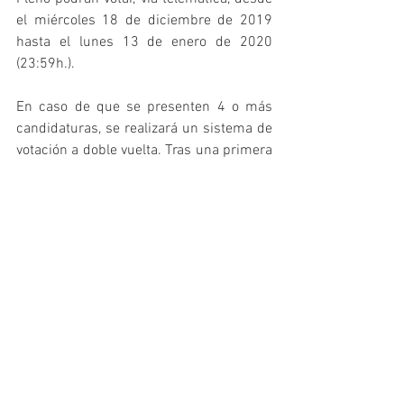
el miércoles 18 de diciembre de 2019 
hasta el lunes 13 de enero de 2020 
(23:59h.). 
En caso de que se presenten 4 o más 
candidaturas, se realizará un sistema de 
votación a doble vuelta. Tras una primera 
ronda, las 2 propuestas con mayor 
número de votos, serán votadas en una 
segunda vuelta. En caso de empate, 
decidirá el voto de calidad del 
presidente.
La candidatura más votada será la 
seleccionada como ganadora del Premio 
del Consejo COLEF 2020. La resolución 
se publicará en la web y será notificada a 
todos los Colegios autonómicos y 