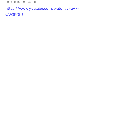
horario escolar"
https://www.youtube.com/watch?v=uV7-
wW0FOtU
FERNANDO UREÑA CONTESTA A LAS 
PREGUNTAS DE LOS GRUPOS 
PARLAMENTARIOS EN SU 
COMPARECENCIA EN EL CONGRESO DE 
LOS DIPUTADOS EN RELACIÓN A LA 
ELABORACIÓN DE UN GRAN PACTO DE 
ESTADO POR LA EDUCACIÓN:
https://www.youtube.com/watch?
v=Ggnu7Sdwg-I