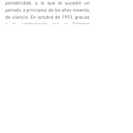
periodicidad, a lo que le sucedió un 
periodo, a principios de los años noventa, 
de silencio. En octubre de 1993, gracias 
a la colaboración con la Editorial 
Deportiva Gymnos, se retomó la 
publicación de la Revista, esta vez con 
periodicidad trimestral. Desde entonces 
no se ha dejado de publicar, aunque 
durante los años 2004 y 2008 la 
periodicidad varió. 
En los últimos diez años no han dejado 
de publicarse los cuatro números 
trimestrales cada año. La Revista 
Española de Educación Física, como 
institución con un valor histórico de gran 
relevancia por la importante contribución 
que ha realizado a la profesión de la 
Educación Física y Deportiva en España, 