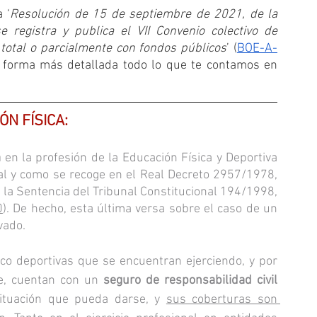
 ‘
Resolución de 15 de septiembre de 2021, de la 
 registra y publica el VII Convenio colectivo de 
otal o parcialmente con fondos públicos
’ (
BOE-A-
e forma más detallada todo lo que te contamos en 
N FÍSICA:
a
 en la profesión de la Educación Física y Deportiva 
tal y como se recoge en el Real Decreto 2957/1978, 
en la Sentencia del Tribunal Constitucional 194/1998, 
0
). De hecho, esta última versa sobre el caso de un 
vado.
o deportivas que se encuentran ejerciendo, y por 
te, cuentan con un 
seguro de responsabilidad civil 
ituación que pueda darse, y 
sus coberturas son 