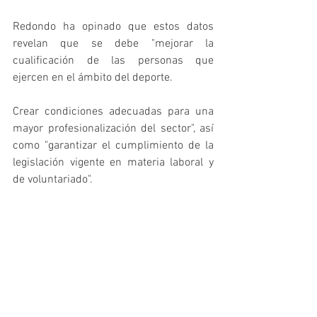
Redondo ha opinado que estos datos 
revelan que se debe "mejorar la 
cualificación de las personas que 
ejercen en el ámbito del deporte.
Crear condiciones adecuadas para una 
mayor profesionalización del sector", así 
como "garantizar el cumplimiento de la 
legislación vigente en materia laboral y 
de voluntariado".
"Si queremos empoderar la actividad 
física hay que exigir una 
profesionalización", ha apuntado, para 
añadir que, también, se requiere que una 
vez adquirida esa cualificación estos 
profesionales cobren "dignamente" por 
su trabajo.