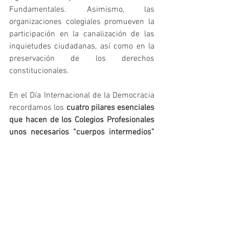
Fundamentales. Asimismo, las 
organizaciones colegiales promueven la 
participación en la canalización de las 
inquietudes ciudadanas, así como en la 
preservación de los derechos 
constitucionales.
En el Día Internacional de la Democracia 
recordamos los 
cuatro pilares esenciales 
que hacen de los Colegios Profesionales 
unos necesarios “cuerpos intermedios”
que velan por la Democracia: 
Autonomía  
Independencia  
Vigilancia en la Protección de los 
Derechos Fundamentales  
Facilitación del ejercicio de los 
Derechos Constitutivos 