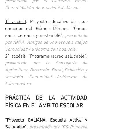
presentado por el Gobierno Vasco. 
Comunidad Autónoma del País Vasco.
1º accésit
: Proyecto educativo de eco-
comedor del Gómez Moreno. “Comer 
sano, cercano y sostenible”
, presentado 
por AMPA. Amigos de una escuela mejor. 
Comunidad Autónoma de Andalucía.
2º accésit
: “Programa recreo saludable”
, 
presentado por la Consejería de 
Agricultura, Desarrollo Rural, Población y 
Territorio. Comunidad Autónoma de 
Extremadura.
PRÁCTICA DE LA ACTIVIDAD 
FÍSICA EN EL ÁMBITO ESCOLAR
“Proyecto GALIANA. Escuela Activa y 
Saludable”
, presentado por IES Princesa 