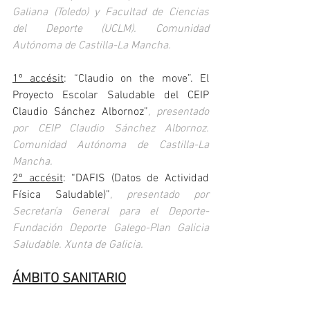
Galiana (Toledo) y Facultad de Ciencias 
del Deporte (UCLM). Comunidad 
Autónoma de Castilla-La Mancha.
1º accésit
: “Claudio on the move”. El 
Proyecto Escolar Saludable del CEIP 
Claudio Sánchez Albornoz”
, presentado 
por CEIP Claudio Sánchez Albornoz. 
Comunidad Autónoma de Castilla-La 
Mancha.
2º accésit
: “DAFIS (Datos de Actividad 
Física Saludable)”
, presentado por 
Secretaría General para el Deporte-
Fundación Deporte Galego-Plan Galicia 
Saludable. Xunta de Galicia.
ÁMBITO SANITARIO