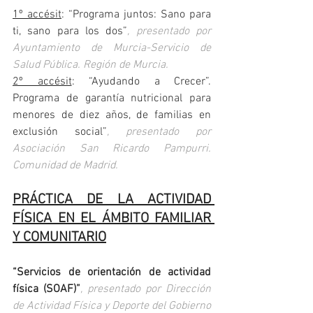
1º accésit
: “Programa juntos: Sano para 
ti, sano para los dos”
, presentado por 
Ayuntamiento de Murcia-Servicio de 
Salud Pública. Región de Murcia.
2º accésit
: “Ayudando a Crecer”. 
Programa de garantía nutricional para 
menores de diez años, de familias en 
exclusión social”
, presentado por 
Asociación San Ricardo Pampurri. 
Comunidad de Madrid.
PRÁCTICA DE LA ACTIVIDAD 
FÍSICA EN EL ÁMBITO FAMILIAR 
Y COMUNITARIO
“Servicios de orientación de actividad 
física (SOAF)”
, presentado por Dirección 
de Actividad Física y Deporte del Gobierno 