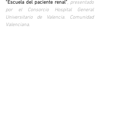
“Escuela del paciente renal”
, presentado 
por el Consorcio Hospital General 
Universitario de Valencia. Comunidad 
Valenciana.
1º accésit
: “MEditerranean LIfestyle in 
Pediatric Obesity Prevention (MELI-POP)”
, 
presentado por Fundación Instituto de 
Investigación Sanitaria Aragón. 
Universidad de Zaragoza. Comunidad 
Autónoma de Aragón.
2º accésit
: “CUN-BAE Clínica Universidad 
de Navarra-Body Adiposity Estimator”
, 
presentado por Clínica Universidad de 
Navarra. Comunidad Foral de Navarra.
ÁMBITO LABORAL
“Caparrós Te Cuida”
, presentado por 