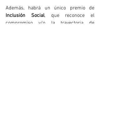
Además, habrá un único premio de 
Inclusión Social
, que reconoce el 
compromiso y/o la trayectoria de 
organizaciones, instituciones o perfiles 
individuales que hayan emprendido 
acciones para fomentar la inclusión 
sociolaboral de las personas en riesgo de 
exclusión, así como aquellas acciones o 
campañas que hayan colaborado para la 
construcción de una sociedad más 
inclusiva.
Todos los premiados recibirán una 
estatuilla creada por la Fundación A la 
Par, que trabaja por los derechos de las 
personas con discapacidad intelectual y 
su participación en la sociedad.