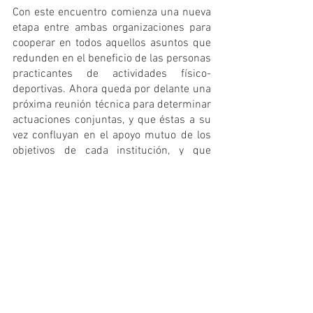
Con este encuentro comienza una nueva 
etapa entre ambas organizaciones para 
cooperar en todos aquellos asuntos que 
redunden en el beneficio de las personas 
practicantes de actividades físico-
deportivas. Ahora queda por delante una 
próxima reunión técnica para determinar 
actuaciones conjuntas, y que éstas a su 
vez confluyan en el apoyo mutuo de los 
objetivos de cada institución, y que 
siempre han sido complementarios.
Gracias a la colegiación podemos hacer que se 
escuchen nuestras voces como colectivo 
profesional en las iniciativas legislativas y 
reglamentarias de interés para la profesión y 
para el sector.
Cuantas más personas estemos colegiadas, 
más se escucharán nuestras voces. 