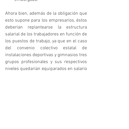
Ahora bien, además de la obligación que 
esto supone para los empresarios, éstos 
deberían replantearse la estructura 
salarial de los trabajadores en función de 
los puestos de trabajo, ya que en el caso 
del convenio colectivo estatal de 
instalaciones deportivas y gimnasios tres 
grupos profesionales y sus respectivos 
niveles quedarían equiparados en salario 
base. Esto podría traer consecuencias 
por agravio comparativo en cuanto a la 
escalabilidad de los grupos según 
funciones, tareas, formación y 
especialización.
De igual forma, a pesar de la reciente 
actualización de dicho convenio, debería 