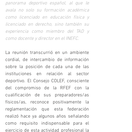
panorama deportivo español, al que le 
avala no solo su formación académica 
como licenciado en educación física y 
licenciado en derecho, sino también su 
experiencia como miembro del TAD y 
como docente y director en el INEFC.
La reunión transcurrió en un ambiente 
cordial, de intercambio de información 
sobre la posición de cada una de las 
instituciones en relación al sector 
deportivo. El Consejo COLEF, consciente 
del compromiso de la RFEF con la 
cualificación de sus preparadores/as 
físicos/as, reconoce positivamente la 
reglamentación que esta federación 
realizó hace ya algunos años señalando 
como requisito indispensable para el 
ejercicio de esta actividad profesional la 