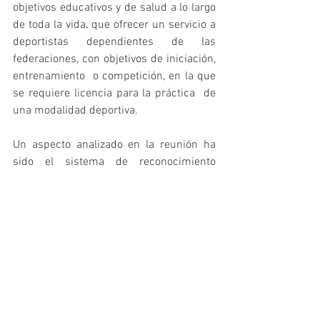
objetivos educativos y de salud a lo largo 
de toda la vida, que ofrecer un servicio a 
deportistas dependientes de las 
federaciones, con objetivos de iniciación, 
entrenamiento  o competición, en la que 
se requiere licencia para la práctica  de 
una modalidad deportiva.
Un aspecto analizado en la reunión ha 
sido el sistema de reconocimiento 
académico de las enseñanzas deportivas 
de régimen especial (EDRE) y los 
sistemas de formación de técnicos 
federativos. La proliferación de centros 
de formación de técnicos de fútbol en 
nuestro país ha generado cierta 
incomodidad y es un modelo todavía no 
resuelto. D. Andreu Camps expone que 
en países de nuestro entorno existe una 