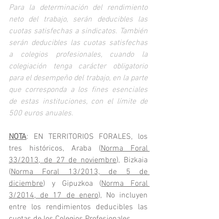
Para la determinación del rendimiento 
neto del trabajo, serán deducibles las 
cuotas satisfechas a sindicatos. También 
serán deducibles las cuotas satisfechas 
a colegios profesionales, cuando la 
colegiación tenga carácter obligatorio 
para el desempeño del trabajo, en la parte 
que corresponda a los fines esenciales 
de estas instituciones, con el límite de 
500 euros anuales.
NOTA
: EN TERRITORIOS FORALES, los 
tres históricos, Araba (
Norma Foral 
33/2013, de 27 de noviembre
), Bizkaia 
(
Norma Foral 13/2013, de 5 de 
diciembre
) y Gipuzkoa (
Norma Foral 
3/2014, de 17 de enero
), No incluyen 
entre los rendimientos deducibles las 