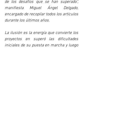
de los desafíos que se han superado", 
manifiesta Miguel Ángel Delgado, 
encargado de recopilar todos los artículos 
durante los últimos años.
La ilusión es la energía que convierte los 
proyectos en superó las dificultades 
iniciales de su puesta en marcha y luego 
su integración en la universidad de 
Granada, la creación del departamento de 
Educación Física y Deportiva y la primera 
facultad de ciencias de la actividad física, 
hoy facultad del deporte.   
Las palabras clave del profesorado que 
aparecen en los relatos son: su entrega, 
amor a la profesión y sentimiento de ir 
todos a una. 