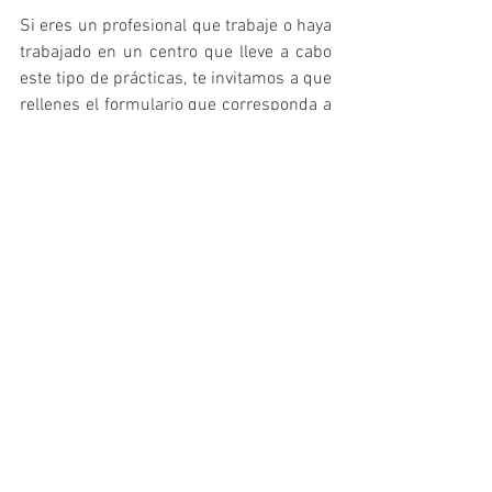
Si eres un profesional que trabaje o haya 
trabajado en un centro que lleve a cabo 
este tipo de prácticas, te invitamos a que 
rellenes el formulario que corresponda a 
la modalidad en la que se integra tu 
programa:
EDUCADORES/AS FÍSICO 
DEPORTIVOS/AS EN CENTROS 
SANITARIOS
Este formulario servirá para registrar las 
buenas prácticas realizadas en centros 
sanitarios de cualquier tipo (hospitales, 
centros de salud, clínicas de fisioterapia, 
clínicas nutricionales, etc.) en las que se 
haya incorporado la figura del educador 
físico deportivo (EFD, titulado 
universitario en CCAFYDE) como parte 