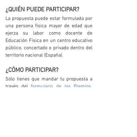
¿QUIÉN PUEDE PARTICIPAR?
La propuesta puede estar formulada por 
una persona física mayor de edad que 
ejerza su labor como docente de 
Educación Física en un centro educativo 
público, concertado o privado dentro del 
territorio nacional (España).
¿CÓMO PARTICIPAR?
Sólo tienes que mandar tu propuesta a 
través del 
formulario de los Premios
. 
Puedes escoger el formato que mejor se 
adapte a tu propuesta: una presentación 
en diapositivas, un documento de texto, 
un vídeo, etc. Cuanto más clara quede la 
propuesta mejor podrá ser valorada por 
el jurado de Elk Sport.