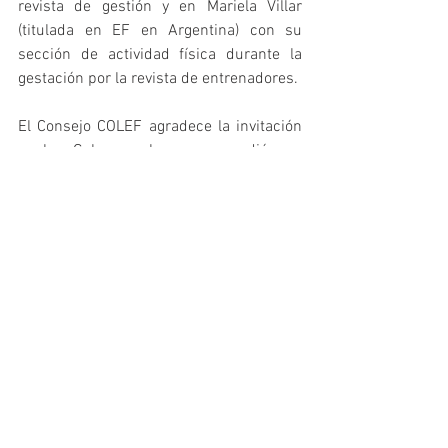
revista de gestión y en Mariela Villar 
(titulada en EF en Argentina) con su 
sección de actividad física durante la 
gestación por la revista de entrenadores.
El Consejo COLEF agradece la invitación 
a la Gala, a la que acudió en 
representación D. Javier Portela, director 
general de la institución, y desea que 
para próximas ediciones también todos 
los candidatos a los diferentes Premios 
sean profesionales cualificados.
https://www.youtube.com/watch?
v=jgroQdgPgAc