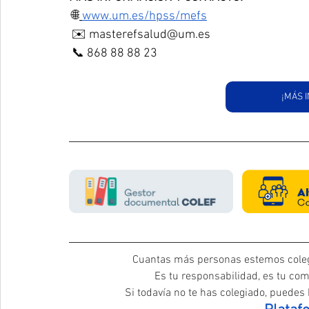
 🌐
www.um.es/hpss/mefs
 ✉️ 
masterefsalud@um.es
 📞 868 88 88 23
¡MÁS 
Cuantas más personas estemos coleg
Es tu responsabilidad, es tu com
Si todavía no te has colegiado, puedes h