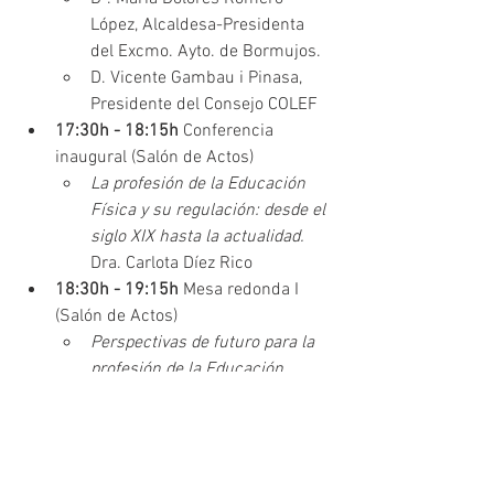
López, Alcaldesa-Presidenta 
del Excmo. Ayto. de Bormujos.
D. Vicente Gambau i Pinasa, 
Presidente del Consejo COLEF
17:30h - 18:15h
 Conferencia 
inaugural (Salón de Actos)
La profesión de la Educación 
Física y su regulación: desde el 
siglo XIX hasta la actualidad. 
Dra. Carlota Díez Rico
18:30h - 19:15h 
Mesa redonda I 
(Salón de Actos)
Perspectivas de futuro para la 
profesión de la Educación 
Física y Deportiva.
Modera
: Dra. Carlota Díez Rico
Intervienen
: Dña. Sonia Herce 
Azanza; D. Jerónimo García 