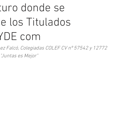
turo donde se
e los Titulados
FYDE com
ópez Falcó, Colegiadas COLEF CV nº 57542 y 12772 
"Juntas es Mejor"