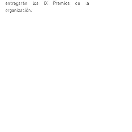
entregarán los IX Premios de la 
organización. 
ACCEDE AQUÍ PARA INSCRIBIRTE
Promoción