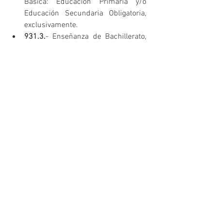
Básica: Educación Primaria y/o 
Educación Secundaria Obligatoria, 
exclusivamente.  
931.3.
- Enseñanza de Bachillerato, 
Orientación Universitaria, Formación 
Profesional y ciclos formativos de 
Formación Profesional Específica de 
Grado Medio y Grado Superior, 
exclusivamente.  
931.4.
- Enseñanza de más de una 
modalidad de las recogidas en los 
epígrafes anteriores.  
931.5.
- Enseñanza de educación 
superior.  
932.1.
- Enseñanza de formación y 
perfeccionamiento profesional, no 
superior.  
932.2.
- Enseñanza de formación y 
perfeccionamiento profesional 