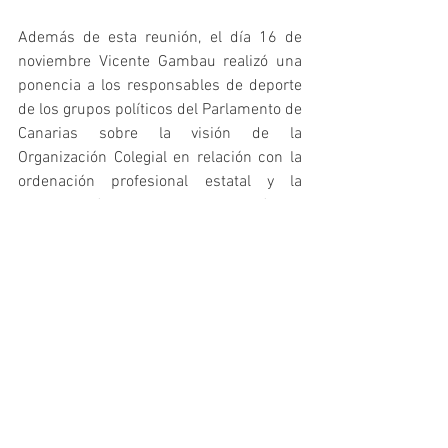
Además de esta reunión, el día 16 de 
noviembre Vicente Gambau realizó una 
ponencia a los responsables de deporte 
de los grupos políticos del Parlamento de 
Canarias sobre la visión de la 
Organización Colegial en relación con la 
ordenación profesional estatal y la 
armonización consiguiente autonómica 
en esta materia. Asistieron a este 
encuentro Ricardo Fernández 
(Ciudadanos), Beatriz Calzada y José 
Manuel Betancourt (Partidos 
Nacionalistas Canarios), Jesús Ramos 
Chinea (Agrupación Socialista Gomera), 
Diego Ojeda (Nueva Canarias), Manuel 
Marrero (Podemos), Ignacio Guerra y 
Lorena Hernández (PP), María del Pino 
González (PSOE).