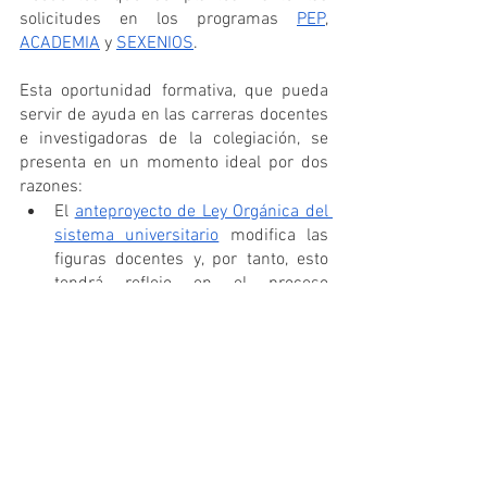
solicitudes en los programas 
PEP
, 
ACADEMIA
 y 
SEXENIOS
.
Esta oportunidad formativa, que pueda 
servir de ayuda en las carreras docentes 
e investigadoras de la colegiación, se 
presenta en un momento ideal por dos 
razones:
El 
anteproyecto de Ley Orgánica del 
sistema universitario
 modifica las 
figuras docentes y, por tanto, esto 
tendrá reflejo en el proceso 
acreditador.
Recientemente ANECA ha hecho 
públicos los 
principios generales y 
directrices
 que servirán de 
referencia para la actualización del 
desarrollo de los criterios de 
evaluación de la investigación.