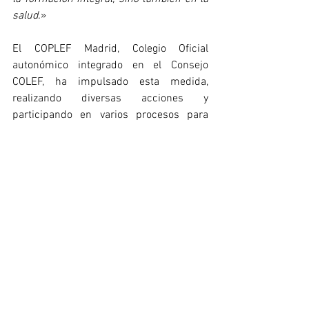
salud.
»
El COPLEF Madrid, Colegio Oficial 
autonómico integrado en el Consejo 
COLEF, ha impulsado esta medida, 
realizando diversas acciones y 
participando en varios procesos para 
aumentar las horas de Educación Física 
en la Comunidad de Madrid. Desde este 
Consejo General felicitamos a nuestro 
Colegio, y esperamos que pronto también 
se materialicen las acciones del resto de 
corporaciones colegiales autonómicas en 
normas similares que hagan realidad, en 
los diferentes territorios del Estado 
español, las recomendaciones 
internacionales para una Educación 
Física de Calidad (
Unesco, 2015
).