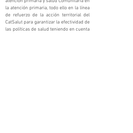
atención primaria y salud Comunitaria en 
la atención primaria, todo ello en la línea 
de refuerzo de la acción territorial del 
CatSalut para garantizar la efectividad de 
las políticas de salud teniendo en cuenta 
la diversidad y las necesidades de los 
diversos territorios.
FUENTE: 
COPLEF Cataluña
Deporte y Salud
Ver todo
Entradas recientes