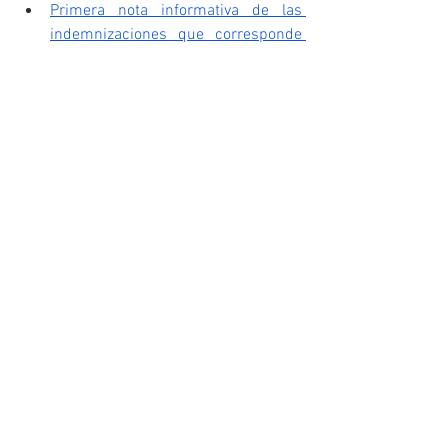
Primera nota informativa de las 
indemnizaciones que corresponde 
asumir al Consorcio de 
Compensación de Seguros
.
Segunda nota informativa de las 
indemnizaciones que corresponde 
asumir al Consorcio de 
Compensación de Seguros
.
Documento informativo con todos 
los pasos a seguir para gestionar los 
siniestros de sus seguros 
personales ante el Consorcio de 
Compensación de Seguros
.
INFORMACIÓN OFICIAL DEL 
GOBIERNO
Sección web 
Info DANA
X: 
@InfoDanaGob
Instagram: 
@infodanagob