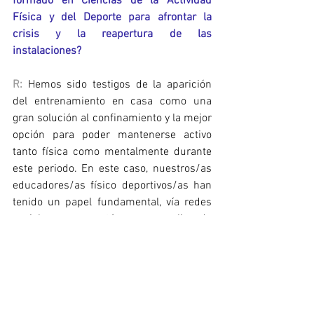
formado en Ciencias de la Actividad 
Física y del Deporte para afrontar la 
crisis y la reapertura de las 
instalaciones?
R:
 Hemos sido testigos de la aparición 
del entrenamiento en casa como una 
gran solución al confinamiento y la mejor 
opción para poder mantenerse activo 
tanto física como mentalmente durante 
este periodo. En este caso, nuestros/as 
educadores/as físico deportivos/as han 
tenido un papel fundamental, vía redes 
sociales, están realizando 
entrenamientos diarios en directo de 
diferentes disciplinas, destinados a 
todos los tipos de población.
Para los que llevamos trabajando en este 