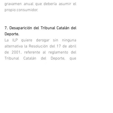
gravamen anual que debería asumir el 
propio consumidor.
7. Desaparición del Tribunal Catalán del 
Deporte.
La ILP quiere derogar sin ninguna 
alternativa la Resolución del 17 de abril 
de 2001, referente al reglamento del 
Tribunal Catalán del Deporte, que 
actualmente es el órgano supremo 
jurisdiccional deportivo de nuestro país, 
que actúa con una autonomía y una 
independencia totales, y decide en 
instancia administrativa sobre las 
cuestiones electorales, competitivas y 
disciplinarias deportivas de su ámbito.