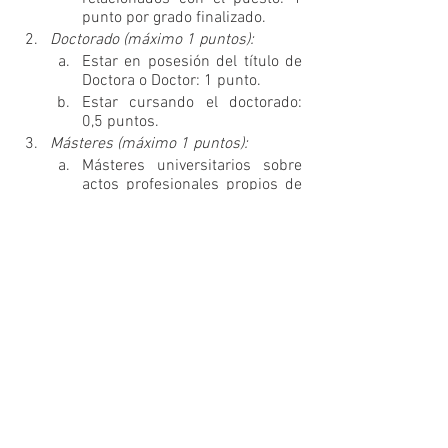
punto por grado finalizado.
Doctorado (máximo 1 puntos):
Estar en posesión del título de 
Doctora o Doctor: 1 punto.
Estar cursando el doctorado: 
0,5 puntos.
Másteres (máximo 1 puntos):
Másteres universitarios sobre 
actos profesionales propios de 
las educadoras y educadores 
físico deportivos o que tengan 
relación con el puesto a 
desempeñar: 0,50 puntos por 
máster finalizado.
Otros másteres propios 
universitarios (mínimo 600 h): 
0,2 puntos por máster propio 
finalizado.
Otros cursos (máximo 1 puntos):
FP de Grado Superior 
relacionado con el puesto a 
desempeñar: 0,25 puntos por 