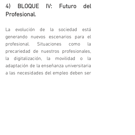
4) BLOQUE IV: Futuro del 
Profesional.
La evolución de la sociedad está 
generando nuevos escenarios para el 
profesional. Situaciones como la 
precariedad de nuestros profesionales, 
la digitalización, la movilidad o la 
adaptación de la enseñanza universitaria 
a las necesidades del empleo deben ser 
abordadas desde una perspectiva 
innovadora, sin olvidar que el acto 
profesional —caracterizado por la 
independencia de criterio y la 
responsabilidad— es el hecho central y 
social que da significado y sentido al 
concepto de profesión, y al profesional.