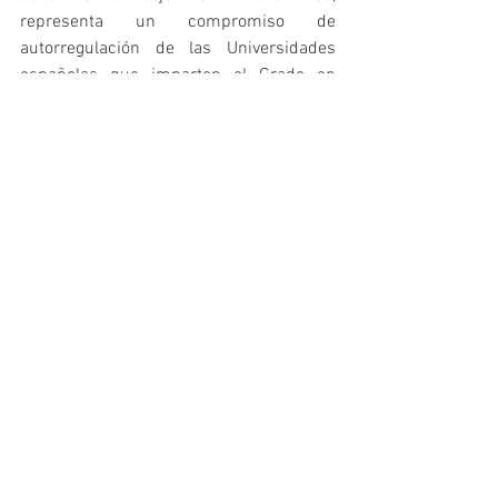
representa un compromiso de 
autorregulación de las Universidades 
españolas que imparten el Grado en 
CAFD y que vincularía a las Agencias de 
Evaluación de la Calidad y Acreditación.
Consejo COLEF
Ver todo
Entradas recientes