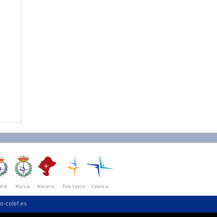
rid
Murcia
Navarra
País Vasco
Valencia
o-colef.es