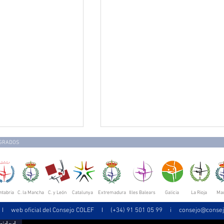
EGRADOS
ntabria
C. la Mancha
C. y León
Catalunya
Extremadura
Illes Balears
Galicia
La Rioja
Mad
 web oficial del Consejo COLEF I (+34) 91 501 05 99 i
consejo@consej