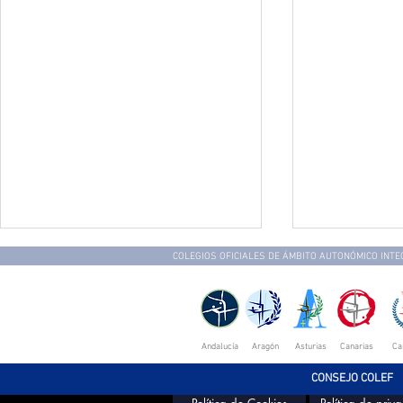
COLEGIOS OFICIALES DE ÁMBITO AUTONÓMICO INT
Andalucía
Aragón
Asturias
Canarias
Ca
CONSEJO COLEF
I