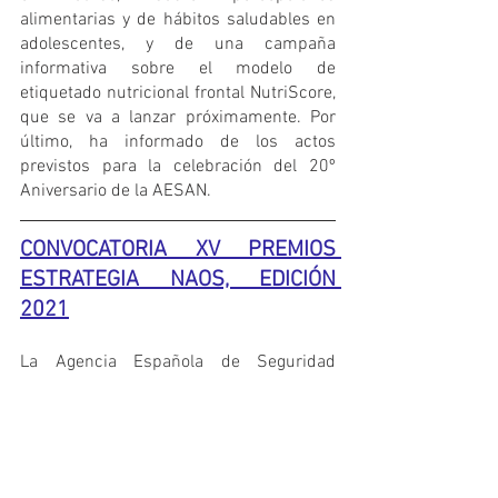
alimentarias y de hábitos saludables en 
adolescentes, y de una campaña 
informativa sobre el modelo de 
etiquetado nutricional frontal NutriScore, 
que se va a lanzar próximamente. Por 
último, ha informado de los actos 
previstos para la celebración del 20º 
Aniversario de la AESAN.
CONVOCATORIA XV PREMIOS 
ESTRATEGIA NAOS, EDICIÓN 
2021
La Agencia Española de Seguridad 
Alimentaria y Nutrición (AESAN) ha 
convocado los XV PREMIOS ESTRATEGIA 
NAOS, EDICIÓN 2021 (
Resolución de 21 
de septiembre de 2021, de la Agencia 
Española de Seguridad Alimentaria y 