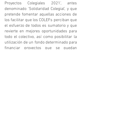
Proyectos Colegiales 2021’, antes 
denominado ‘Solidaridad Colegial’, y que 
pretende fomentar aquellas acciones de 
los facilitar que los COLEFs perciban que 
el esfuerzo de todos es sumatorio y que 
revierte en mejores oportunidades para 
todo el colectivo, así como posibilitar la 
utilización de un fondo determinado para 
financiar proyectos que se puedan 
presentar desde los distintos COLEFs 
conforme a criterios aprobados por el 
propio Pleno.
Por supuesto, dentro del punto del Orden 
del día correspondiente, se hablará de la 
ordenación profesional estatal, del 
estado del proyecto de Real Decreto de 
Estatutos Generales y cambio de 
denominación, del ejercicio físico 
orientado a la salud y de las solicitudes 