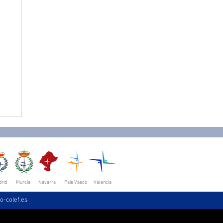
rid
Murcia
Navarra
País Vasco
Valencia
o-colef.es
las