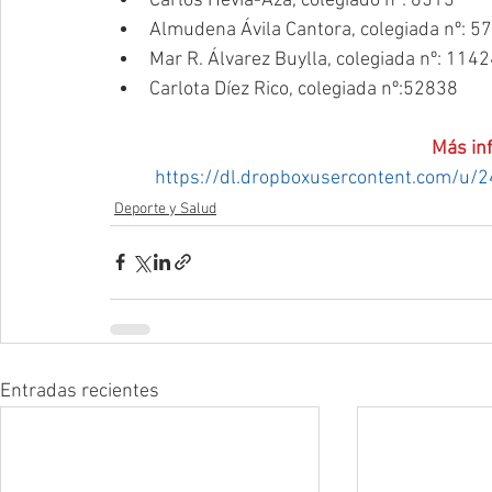
Carlos Hevia-Aza, colegiado nº: 6513  
Almudena Ávila Cantora, colegiada nº: 57
Mar R. Álvarez Buylla, colegiada nº: 1142
Carlota Díez Rico, colegiada nº:52838 
Más in
https://dl.dropboxusercontent.com/u/
Deporte y Salud
Entradas recientes