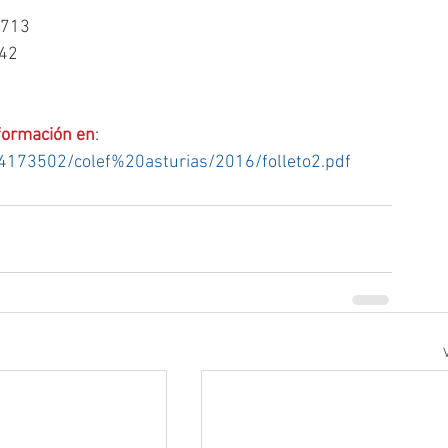
713  
42  
formación en
:
24173502/colef%20asturias/2016/folleto2.pdf