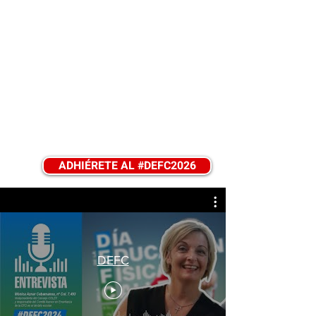
forma de
moverse, de
percibirse y de
cuidarse.
ADHIÉRETE AL #DEFC2026
DEFC