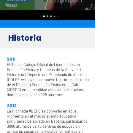
Objetivos del #DEFC
Historia
2011
Mostrar la importancia de la Educación Física
para el desarrollo integral e integrado en todas
El Ilustre Colegio Oficial de Licenciados en
las edades
Educación Física y Ciencias de la Actividad
Física y del Deporte del Principado de Asturias
Dar a conocer la nueva Educación Física:
(COLEF Asturias) promueve la primera jornada
integradora, variada y divertida orientada a
de el Día de la Educación Física en la Calle
transmitir hábitos de vida saludable
(#DEFC) en la localidad asturiana de Laviana,
donde participaron 125 alumnos.
Fomentar la práctica de actividades físicas
variadas y en compañía para el bienestar
2012
físico, psíquico y social
La II jornada #DEFC se convirtió en aquel
momento en el mayor evento educativo
Conciencias de los altos índices de
simultáneo celebrado en España, participando
sedentarismo en nuestro país con el
3000 alumnos de 15 centros de educación
consiguiente problema de salud y elevado
primaria, secundaria y ciclos formativos en
coste sanitario