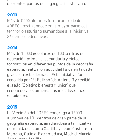
diferentes puntos de la geografía asturiana.
Mostrar a la sociedad parte del trabajo
2013
realizado en las clases de Educación Física
Más de 5000 alumnos formaron parte del
Promover la difusión de actividad física
#DEFC, localizándose en la mayor parte del
saludable poco conocidas
territorio asturiano sumándose a la iniciativa
36 centros educativos.
Transmitir los valores que la práctica de la
actividad física ayuda a potenciar: esfuerzo,
2014
autosuperación, cooperación, empatía
Más de 10000 escolares de 100 centros de
educación primaria, secundaria y ciclos
Animar a la sociedad a adoptar un estilo de
formativos en diferentes puntos de la geografía
vida activo
española, realizaron actividad física en la calle
gracias a estas jornada. Esta iniciativa fue
Promover la necesidad de un aumento de horas
recogida por "El Estirón" de Antena 3 y recibió
de Educación Física en el sistema educativo en
el sello "Objetivo bienestar junior" que
sintonía con la opinión del ministerio de
reconoce y recomienda las iniciativas más
sanidad, el CSD, la UNESCO y la OMS
saludables.
2015
La V edición del #DEFC congregó a 12000
alumnos de 101 centros de gran parte de la
geografía española, añadiéndose a la iniciativa
comunidades como Castilla y León, Castilla-La
Mancha, Galicia, Extremadura, Madrid, Murcia,