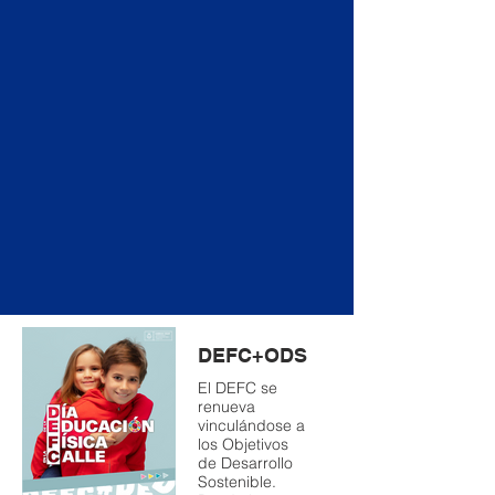
DEFC+ODS
El DEFC se
renueva
vinculándose a
los Objetivos
de Desarrollo
Sostenible.