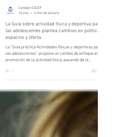
Consejo COLEF
14 ene
4 min de lectura
La Guía sobre actividad física y deportiva para
las adolescentes plantea cambios en políticas,
espacios y oferta
La “Guía práctica Actividades físicas y deportivas para
las adolescentes” propone un cambio de enfoque en la
promoción de la actividad física, pasando de la
motivación individual a la transformación de los
entornos. El documento recoge 10 acciones
estratégicas y 100 recomendaciones dirigidas a
administraciones públicas, centros educativos,
servicios deportivos, profesionales y familias, con
recomendaciones concretas sobre políticas públicas,
oferta de actividades, uso de inst