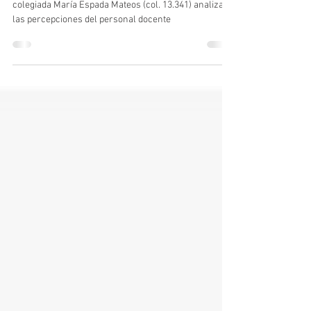
Invitación a participar en un estudio
internacional sobre los estilos de enseñanza
en Educación Física
El estudio internacional en el que participa la
colegiada María Espada Mateos (col. 13.341) analizará
las percepciones del personal docente