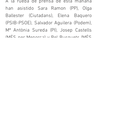
A la rueda de prensa de esta mañana 
han asistido Sara Ramon (PP), Olga 
Ballester (Ciutadans), Elena Baquero 
(PSIB-PSOE), Salvador Aguilera (Podem), 
Mª Antònia Sureda (PI), Josep Castells 
(MÉS per Menorca) y Bel Busquets (MÉS 
per Mallorca). Además, les han 
acompañado representantes del COLEF 
Illes Balears y de la Dirección General de 
Deportes.
Regulación Profesional