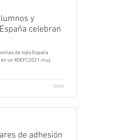
alumnos y
 España celebran
lumnas de toda España
ica en un #DEFC2021 muy
lares de adhesión