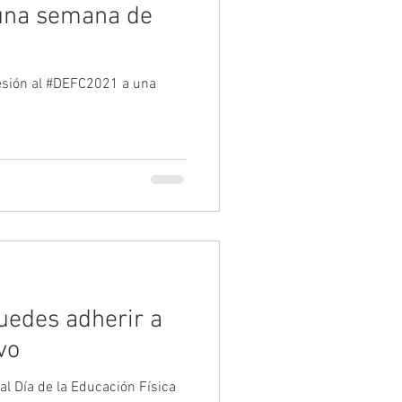
una semana de
esión al #DEFC2021 a una
uedes adherir a
vo
al Día de la Educación Física