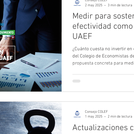
Consejo COLEF
2 may 2025
3 min de lectura
Medir para sosten
efectividad como 
UAEF
¿Cuánto cuesta no invertir en 
del Colegio de Economistas d
propuesta concreta para medir
Unidades de Actividad y Ejerci
garantizar su sostenibilidad.
datos, criterios y argumento
justificar el impacto del ejerci
gestionas, diseñas o evalúas 
¡esta es t
Consejo COLEF
1 may 2025
2 min de lectura
Actualizaciones c