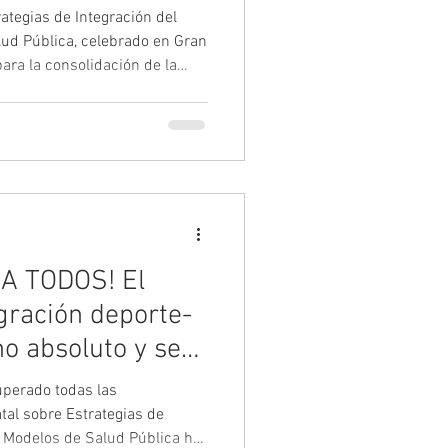
ategias de Integración del
lud Pública, celebrado en Gran
ara la consolidación de la
ico como herramienta
blico de salud. Durante dos
ron experiencias y se
clínicos y organizativos clave
ento, que reunió a expertas y
A TODOS! El
gración deporte-
no absoluto y se
directo
superado todas las
tal sobre Estrategias de
s Modelos de Salud Pública ha