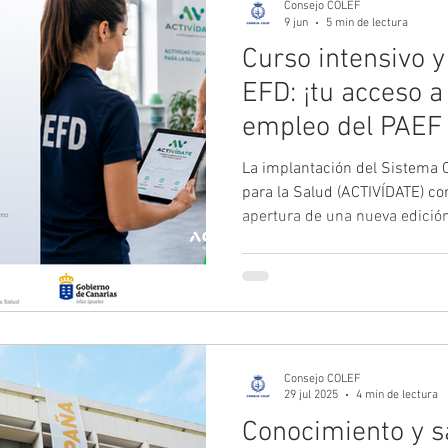
Consejo COLEF
9 jun
5 min de lectura
Curso intensivo y
EFD: ¡tu acceso a
empleo del PAEF 
La implantación del Sistema C
para la Salud (ACTIVÍDATE) co
apertura de una nueva edició
educadoras y educadores físi
íntegramente por el Gobierno
gratuito de 36 horas constituy
incorporarse a la bolsa de em
de Ejercicio Físico (UAEF), un
canario de prescripción de ac
Consejo COLEF
29 jul 2025
4 min de lectura
Conocimiento y s