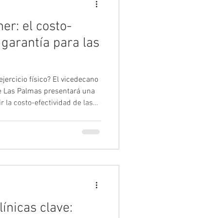
er: el costo-
garantía para las
ejercicio físico? El vicedecano
e Las Palmas presentará una
 la costo-efectividad de las
cio Físico (UAEF), clave para
 Una ponencia técnica con
s económicos que permitirán
cio físico en salud pública. Si
programas vinculados al PAEF,
línicas clave: