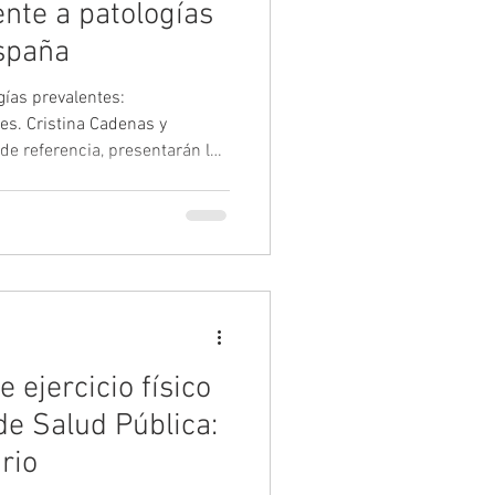
rente a patologías
spaña
ogías prevalentes:
es. Cristina Cadenas y
de referencia, presentarán los
en el manejo de enfermedades
ejercicio físico. Una sesión
es del ámbito deportivo y
r, prescribir o supervisar
 sólida. Si trabajas con
entor
 ejercicio físico
de Salud Pública:
rio