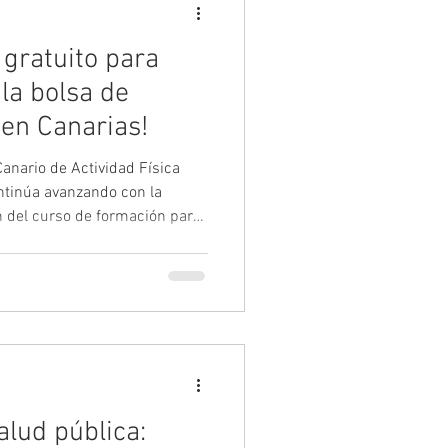
 gratuito para
 la bolsa de
en Canarias!
anario de Actividad Física
ntinúa avanzando con la
n del curso de formación para
co deportivos. Financiado
 de Canarias, este programa
e el requisito formativo para
pleo de las Unidades Activas
a pieza clave del modelo
t
alud pública: