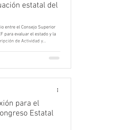
ación estatal del
io entre el Consejo Superior
F para evaluar el estado y la
ripción de Actividad y
cuerdo contempla un estudio
ra las Administraciones y unas
nio refuerza la apuesta por
adas en evidencia y por las
co deportivos como
ara
xión para el
Congreso Estatal