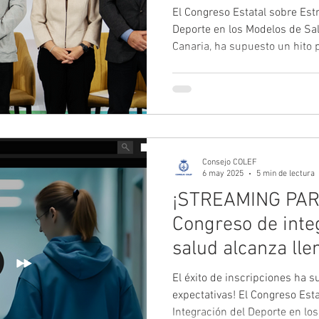
El Congreso Estatal sobre Estr
Deporte en los Modelos de Sa
Canaria, ha supuesto un hito p
prescripción de ejercicio fís
coadyuvante en el sistema pú
intensas jornadas se presenta
abordaron desafíos jurídicos, 
para su implementación. El ev
expertos de toda España, está
Consejo COLEF
6 may 2025
5 min de lectura
¡STREAMING PAR
Congreso de inte
salud alcanza lle
retransmitirá en 
El éxito de inscripciones ha 
expectativas! El Congreso Esta
Integración del Deporte en lo