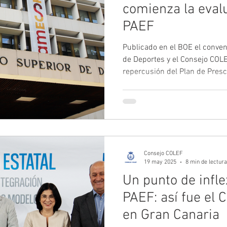
comienza la evalu
PAEF
Publicado en el BOE el conven
de Deportes y el Consejo COLE
repercusión del Plan de Presc
Ejercicio Físico (PAEF). El a
estatal, una guía práctica pa
jornadas de difusión. El conve
políticas de salud pública bas
educadoras y educadores físi
profesionales competentes p
Consejo COLEF
19 may 2025
8 min de lectura
Un punto de infle
PAEF: así fue el 
en Gran Canaria