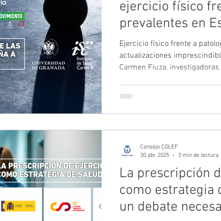
ejercicio físico f
prevalentes en E
Ejercicio físico frente a patol
actualizaciones imprescindibl
Carmen Fiuza, investigadoras 
últimos avances científicos 
crónicas y cáncer a través del 
técnica dirigida a profesional
sanitario que necesitan diseña
programas con base científica
personas con patologías o en 
Consejo COLEF
30 abr 2025
3 min de lectura
La prescripción de
como estrategia 
un debate necesa