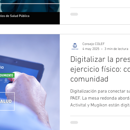
completado su aforo presenci
interés por este tema. Para qu
retransmitiremos en directo! .
mayo, se retransmitirán toda
voces clave de la sanidad, el 
públicas y la ciudadanía.
Consejo COLEF
4 may 2025
3 min de lectura
Digitalizar la pre
ejercicio físico: 
comunidad
Digitalización para conectar s
PAEF. La mesa redonda abor
Activital y Mugikon están digi
prescripción de ejercicio físi
sanitarios con estructuras de
tema central para profesionale