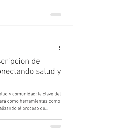
al, demostrando el enorme
e nadie se quede fuera, ¡lo
 Durante los días 9 y 10 de
s las ponencias y mesas, con
deporte, las administraciones
scripción de
conectando salud y
alud y comunidad: la clave del
dará cómo herramientas como
talizando el proceso de
co, conectando servicios
portivas comunitarias. Un
s del ejercicio físico, personal