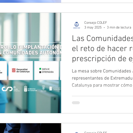
técnico, responsables sanitar
desarrollan soluciones tecnoló
estás implicado/a en la impl
Consejo COLEF
3 may 2025
3 min de lectura
Las Comunidades
el reto de hacer r
prescripción de ej
La mesa sobre Comunidades 
representantes de Extremadur
Catalunya para mostrar cómo 
en cada territorio. Desde pla
Murcia” o el PAFES, la evolució
hasta nuevas estrategias com
distintas fórmulas para convert
herramienta estructural de sa