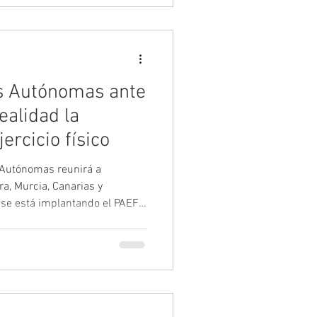
ios y entidades que
gicas aplicadas a la salud. Si
 Autónomas ante
ealidad la
ercicio físico
Autónomas reunirá a
a, Murcia, Canarias y
se está implantando el PAEF
nes consolidados como “Activa
n de “El Ejercicio Te Cuida”,
o la canaria. Se abordarán
ir el ejercicio físico en una
lud pública.