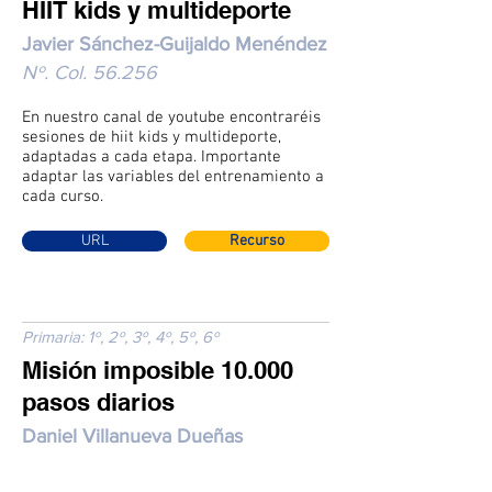
HIIT kids y multideporte
Javier Sánchez-Guijaldo Menéndez
Nº. Col. 56.256
En nuestro canal de youtube encontraréis
sesiones de hiit kids y multideporte,
adaptadas a cada etapa. Importante
adaptar las variables del entrenamiento a
cada curso.
URL
Recurso
Primaria: 1º, 2º, 3º, 4º, 5º, 6º
Misión imposible 10.000
pasos diarios
Daniel Villanueva Dueñas