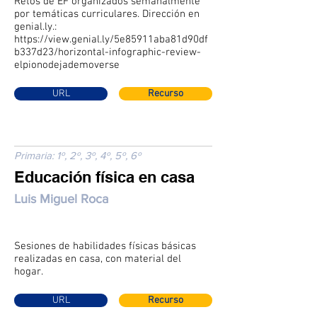
Retos de EF organizados semanalmente
por temáticas curriculares. Dirección en
genial.ly.:
https://view.genial.ly/5e85911aba81d90df
b337d23/horizontal-infographic-review-
elpionodejademoverse
URL
Recurso
Primaria: 1º, 2º, 3º, 4º, 5º, 6º
Educación física en casa
Luis Miguel Roca
Sesiones de habilidades físicas básicas
realizadas en casa, con material del
hogar.
URL
Recurso