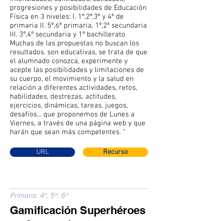
progresiones y posibilidades de Educación
Física en 3 niveles: I. 1º,2º,3º y 4º de
primaria II. 5º,6º primaria, 1º,2º secundaria
III. 3º,4º secundaria y 1º bachillerato
Muchas de las propuestas no buscan los
resultados, son educativas, se trata de que
el alumnado conozca, experimente y
acepte las posibilidades y limitaciones de
su cuerpo, el movimiento y la salud en
relación a diferentes actividades, retos,
habilidades, destrezas, actitudes,
ejercicios, dinámicas, tareas, juegos,
desafíos... que proponemos de Lunes a
Viernes, a través de una página web y que
harán que sean más competentes. "
URL
Recurso
Primaria: 4º, 5º, 6º
Gamificación Superhéroes