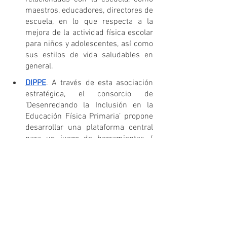
maestros, educadores, directores de 
escuela, en lo que respecta a la 
mejora de la actividad física escolar 
para niños y adolescentes, así como 
sus estilos de vida saludables en 
general.
DIPPE
. A través de esta asociación 
estratégica, el consorcio de 
‘Desenredando la Inclusión en la 
Educación Física Primaria’ propone 
desarrollar una plataforma central 
para un juego de herramientas / 
recursos, disponibles como un 
recurso educativo abierto gratuito 
(aplicación web), que consiste en 
estrategias de educación física 
inclusivas.
PACTE
. A través de la administración 
de una herramienta de auditoría de 