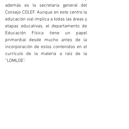
además es la secretaria general del 
Consejo COLEF. Aunque en este centro la 
educación vial implica a todas las áreas y 
etapas educativas, el departamento de 
Educación Física tiene un papel 
primordial desde mucho antes de la 
incorporación de estos contenidos en el 
currículo de la materia a raíz de la 
“LOMLOE”.
En esta categoría, además, ha sido 
distinguido con un diploma Fran 
Flórez
 (
col. 11.243
), profesor de 
Educación Física del IES Calderón de la 
Barca de Gijón. Conocido también por 
ser el impulsor del Día de la Educación 
Física en la Calle (
DEFC
) que año tras año 
se celebra en miles de centros 