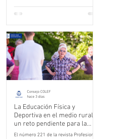
boletines breves de los 17 COLEF
autonómicos con todo lo que han
publicado durante el mes; y todas las
próximas formaciones que se han
comprometido con la profesión.
Consejo COLEF
hace 3 días
La Educación Física y
Deportiva en el medio rural:
un reto pendiente para la
cohesión territorial
El número 221 de la revista Profesiones,