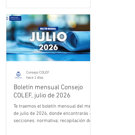
precisamente lo contrario. Mientras la
ciudadanía disfruta de campamentos,
piscinas y actividades estivales, estas y
estos profesionales cierran la
temporada que termina, hacen
funcionar una programación
completamente distinta y preparan la
siguiente, manteniendo además la
capaci
Consejo COLEF
hace 2 días
Boletín mensual Consejo
COLEF, julio de 2026
Te traemos el boletín mensual del mes
de julio de 2026, donde encontrarás 4
secciones: normativa; recopilación de
las notas publicadas en nuestro blog;