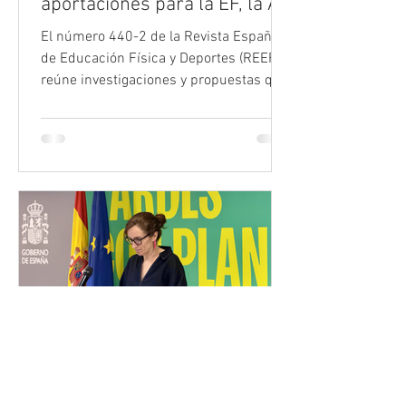
aportaciones para la EF, la AF
y el deporte
El número 440-2 de la Revista Española
de Educación Física y Deportes (REEFD)
reúne investigaciones y propuestas que
abordan la educación física, la actividad
física y el deporte desde perspectivas
complementarias. La edición incluye un
estudio sobre el mito del «resultado
más peligroso» en el fútbol, una
reflexión sobre el concepto de
«alfabetización motriz», dos propuestas
didácticas para Educación Física y un
trabajo centrado en la accesibilidad
universal y las adaptacione
Consejo COLEF
23 jul