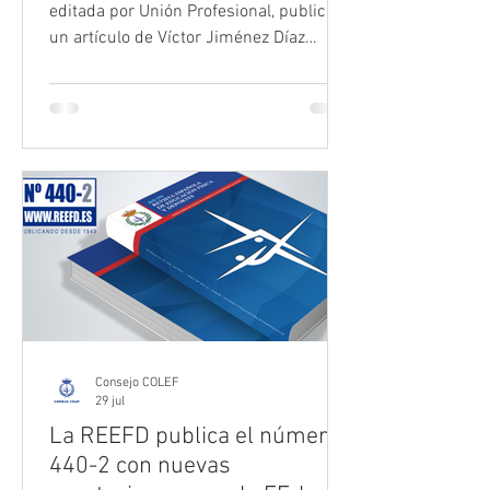
editada por Unión Profesional, publica
un artículo de Víctor Jiménez Díaz
Benito en el que analiza los principales
desafíos que afronta el ejercicio
profesional de la Educación Física y
Deportiva en el medio rural. El texto
reflexiona sobre la escasa integración
de estos servicios en las políticas de
desarrollo territorial, las dificultades
para atraer y consolidar profesionales
cualificados y la necesidad de impulsar
una planificación
Consejo COLEF
29 jul
La REEFD publica el número
440-2 con nuevas